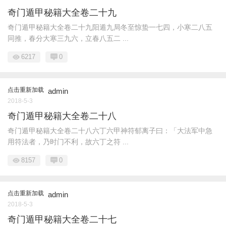
奇门遁甲秘籍大全卷二十九
奇门遁甲秘籍大全卷二十九阳遁九局冬至惊蛰一七四，小寒二八五
同推，春分大寒三九六，立春八五二 ...
6217
0
点击重新加载
admin
2018-5-3
奇门遁甲秘籍大全卷二十八
奇门遁甲秘籍大全卷二十八六丁六甲神符郁离子曰：「大法军中急
用符法者，乃时门不利，故六丁之符 ...
8157
0
点击重新加载
admin
2018-5-3
奇门遁甲秘籍大全卷二十七