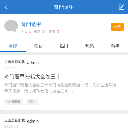
奇門遁甲
奇門遁甲
收藏
今日:
0
主题:
37
排名:
3
全部
最新
热门
热帖
精华
点击重新加载
admin
2018-5-3
奇门遁甲秘籍大全卷三十
奇门遁甲秘籍大全卷三十奇门地盘图此阳遁一局，先以左边掌诀，
甲子戊起一坎，顺飞六仪，逆布三奇 ...
8909
0
点击重新加载
admin
2018-5-3