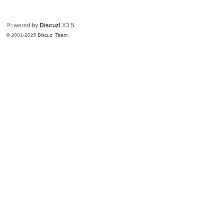
家
Powered by
Discuz!
X3.5
© 2001-2025
Discuz! Team
.