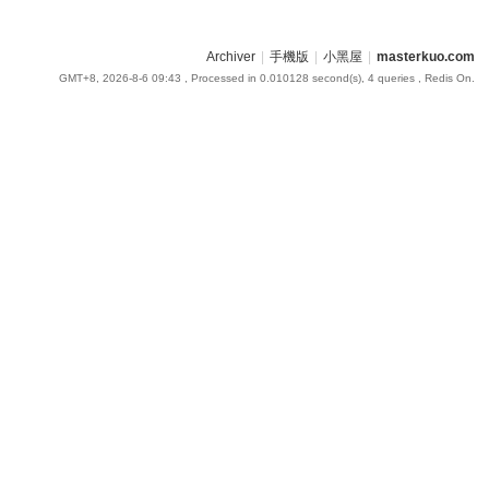
Archiver
|
手機版
|
小黑屋
|
masterkuo.com
GMT+8, 2026-8-6 09:43
, Processed in 0.010128 second(s), 4 queries , Redis On.