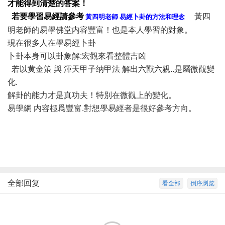
才能得到清楚的答案！
若要學習易經請參考
黃四
黃四明老師
易經卜卦的方法和理念
明老師的易學佛堂内容豐富！也是本人學習的對象。
現在很多人在學易經卜卦
卜卦本身可以卦象解:宏觀來看整體吉凶
若以
黄金策
與
渾天甲子纳甲法
解出六獸六親..是屬微觀變
化.
解卦的能力才是真功夫！特別在微觀上的變化。
易學網
内容極爲豐富.對想學易經者是很好參考方向。
全部回复
看全部
倒序浏览