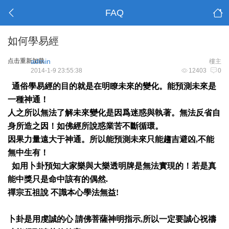
FAQ
如何學易經
点击重新加载
admin
樓主
2014-1-9 23:55:38
12403
0
通俗學易經的目的就是在明瞭未來的變化。能預測未來是
一種神通！
人之所以無法了解未來變化是因爲迷惑與執著。無法反省
自
身所造之因！如佛經所說惑業苦不斷循環。
因果力量遠大于神通。所以能預測未來只能趨吉避凶,不能
無中生有！
如用卜卦預知大家樂與大樂透明牌是無法實現的！若是真
能中獎只是命中該有的偶然.
禪宗五祖說 不識本心學法無益!
卜卦是用虔誠的心 請佛菩薩神明指示,所以一定要誠心祝禱