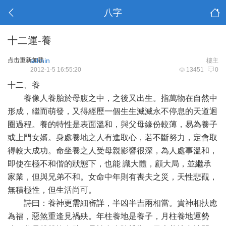
八字
十二運-養
点击重新加载
admin
樓主
2012-1-5 16:55:20
13451
0
十二、養
養像人養胎於母腹之中，之後又出生。指萬物在自然中
形成，繼而萌發，又得經歷一個生生滅滅永不停息的天道迴
圈過程。養的特性是表面溫和，與父母緣份較薄，易為養子
或上門女婿。身處養地之人有進取心，若不斷努力，定會取
得較大成功。命坐養之人受母親影響很深，為人處事溫和，
即使在極不和偕的狀態下，也能 識大體，顧大局，並繼承
家業，但與兄弟不和。女命中年則有喪夫之災，天性悲觀，
無積極性，但生活尚可。
詩曰：養神更需細審詳，半凶半吉兩相當。貴神相扶應
為福，惡煞重逢見禍殃。年柱養地是養子，月柱養地運勢