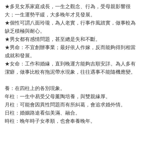
★多見女系家庭成長，一生之觀念、行為，受母親影響很
大；一生運勢平緩，大多晚年才見發展。
★個性可謂八面玲瓏，為人老實，行事作風踏實，做事較為
缺乏積極與耐心。
★男女都有感情問題，甚至總是失和不斷。
★男命：不宜創辦事業；最好依人作嫁，反而能夠得到相當
成就和發展。
★女命：工作和婚緣，直到晚運方能夠吉順安詳。為人多有
潔癖，做事比較有拖泥帶水現象，往往遇事不能隨機應變。
養：在四柱上的各別現象。
年柱：一生中易受父母薰陶培養，與雙親緣厚。
月柱：可能會因異性問題而有所糾葛，會追求婚外情。
日柱：婚姻路途看似美滿、融合。
時柱：晚年時子女孝順，也會奉養晚年。