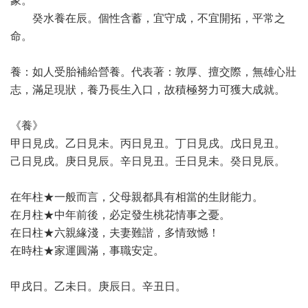
象。
癸水養在辰。個性含蓄，宜守成，不宜開拓，平常之
命。
養：如人受胎補給營養。代表著：敦厚、擅交際，無雄心壯
志，滿足現狀，養乃長生入口，故積極努力可獲大成就。
《養》
甲日見戌。乙日見未。丙日見丑。丁日見戌。戊日見丑。
己日見戌。庚日見辰。辛日見丑。壬日見未。癸日見辰。
在年柱★一般而言，父母親都具有相當的生財能力。
在月柱★中年前後，必定發生桃花情事之憂。
在日柱★六親緣淺，夫妻難諧，多情致憾！
在時柱★家運圓滿，事職安定。
甲戌日。乙未日。庚辰日。辛丑日。