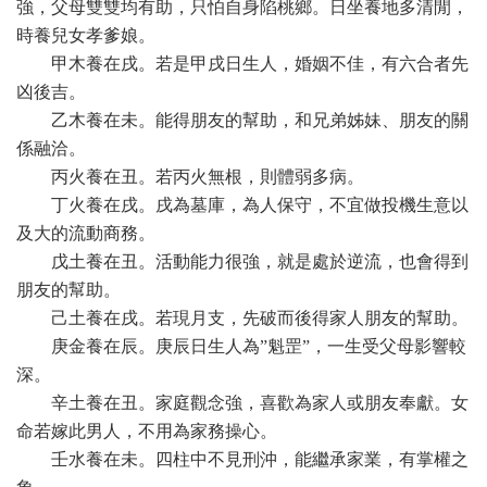
強，父母雙雙均有助，只怕自身陷桃鄉。日坐養地多清閒，
時養兒女孝爹娘。
甲木養在戌。若是甲戌日生人，婚姻不佳，有六合者先
凶後吉。
乙木養在未。能得朋友的幫助，和兄弟姊妹、朋友的關
係融洽。
丙火養在丑。若丙火無根，則體弱多病。
丁火養在戌。戌為墓庫，為人保守，不宜做投機生意以
及大的流動商務。
戊土養在丑。活動能力很強，就是處於逆流，也會得到
朋友的幫助。
己土養在戌。若現月支，先破而後得家人朋友的幫助。
庚金養在辰。庚辰日生人為”魁罡”，一生受父母影響較
深。
辛土養在丑。家庭觀念強，喜歡為家人或朋友奉獻。女
命若嫁此男人，不用為家務操心。
壬水養在未。四柱中不見刑沖，能繼承家業，有掌權之