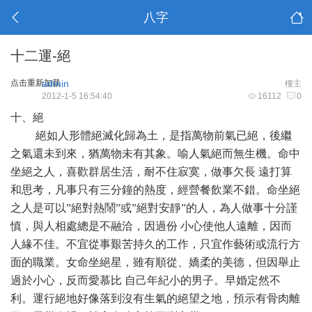
八字
十二運-絕
点击重新加载
admin
樓主
2012-1-5 16:54:40
16112
0
十、絕
絕如人形體絕滅化歸為土，是指萬物前氣已絕，後繼
之氣還未到來，猶萬物未有其象。喻人氣絕而無生機。命中
坐絕之人，喜歡群居生活，耐不住寂寞，做事欠長 遠打算
和思考，凡事只有三分鐘的熱度，經營餐飲業不錯。命坐絕
之人是可以”絕對熱鬧”或”絕對安靜”的人，為人做事十分謹
慎，與人相處總是不融洽，因過份 小心使他人遠離，因而
人緣不佳。不宜從事艱苦持久的工作，只宜作藝術或流行方
面的職業。女命坐絕星，雖有順從、嬌柔的美德，但因舉止
過於小心，反而愛慕比 自己年紀小的男子。早婚定然不
利。運行絕地好像落到沒有生氣的絕望之地，預示有骨肉離