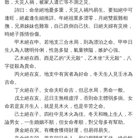
散，天災人禍，被家人遺亡等不測之災。
詩曰：命坐絕地憂多重，天災人禍均易生。要知絕中可
逢旺，絕處逢生細推詳。年絕祖業多漂零，月絕雙親難相
撫，兄弟姊妹也難靠，自己跌倒自己扶。日絕夫婦有災殃，
時絕子孫情份傷。
甲木絕在申。若地支三合水局，則為漂泊之命。甲申日
生人為人聰明伶俐，性急多疑，氣量狹隘，嫉妒心強。
乙木絕在酉。酉是乙的”天元殺”，乙木坐”天元殺”，八
字從殺為貴命。
丙火絕在亥。地支中有寅者為好命，冬天生人見壬水為
吉命。
丁火絕在子。女命夫旺命吉，但忌水局，男命一般。
戊土絕在亥。忌日主無根虛浮，否則命主體弱多病。女
命若是亥月生人，就是見木火，也是辛苦之命。
己土絕在子。四柱中見木火為佳。冬天和晚上生人，不
論男女，一生婚姻不順，但女命孝順，對父母多有幫助。
庚金絕在寅。有機會獲得財運，但易得易失。