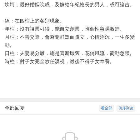
坎坷；最好婚姻晚成、及嫁給年紀較長的男人，或可論吉。
絕：在四柱上的各別現象。
年柱：沒有祖業可得，能自立創業，唯個性急躁激進。
月柱：不善交際，會避開群眾而孤立，心情浮沉，一生多變
動。
日柱：夫妻易分離，總是喜新厭舊，花俏風流，衝動急躁。
時柱：對子女完全放任漠視，最後不得子女奉養。
全部回复
看全部
倒序浏览