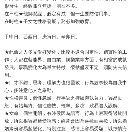
形發生，終致孤立無援，朋友不多。
在日柱★他鄉營謀，必定有成；但一生要防信用事。
在時柱★子女之性格發展，務必加強教育。
甲申日。乙酉日。庚寅日。辛卯日。
★此命之人多見愛好變化，比較不適合固定性、踏實性的工
作；大都在藝能界、自由業、娛樂業等方面，有相當的成就
發展。事職變化大為最大特徵！榮枯盛衰不定，須防失去信
用。
★口才不錯，思考、理解力也很靈敏；行為處事較為自我中
心，多注意他人之舉動。
★性格善良，個性急燥，行事缺乏持續與執著力，容易動
怒，有始無終。個性膽怯、輕率、多嘴，致易遭人誤解。
★女命：個性開朗，有時候因為語言、行為上表現得過於開
放，所以很容易遭受誘惑；經常會因為喜歡而喜歡，所以婚
姻緣份容易起變化。特別注意！感情上容易受騙，以致情海