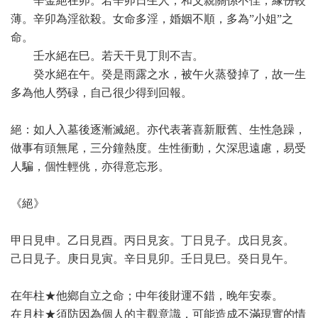
辛金絕在卯。若辛卯日生人，和父親關係不佳，緣份較
薄。辛卯為淫欲殺。女命多淫，婚姻不順，多為”小姐”之
命。
壬水絕在巳。若天干見丁則不吉。
癸水絕在午。癸是雨露之水，被午火蒸發掉了，故一生
多為他人勞碌，自己很少得到回報。
絕：如人入墓後逐漸滅絕。亦代表著喜新厭舊、生性急躁，
做事有頭無尾，三分鐘熱度。生性衝動，欠深思遠慮，易受
人騙，個性輕佻，亦得意忘形。
《絕》
甲日見申。乙日見酉。丙日見亥。丁日見子。戊日見亥。
己日見子。庚日見寅。辛日見卯。壬日見巳。癸日見午。
在年柱★他鄉自立之命；中年後財運不錯，晚年安泰。
在月柱★須防因為個人的主觀意識，可能造成不滿現實的情